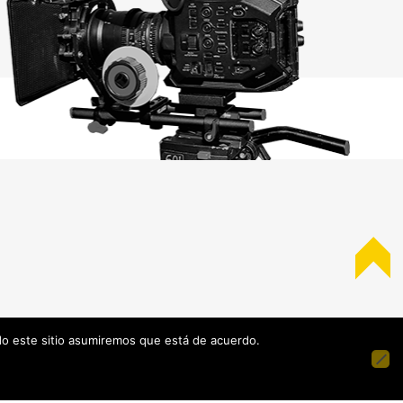
ndo este sitio asumiremos que está de acuerdo.
+34 94 438 99 43
baraka@barakamedia.com