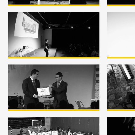
Semana de la Ciencia
Semana
(Zientzia Astea) – Idoia
(Zient
Mujika «Oh My Mol!!!»
Amayue
que no
Premio Marcelo Gangoiti
Premio
2019 – Resumen
Hobera
Video 
Baloncesto Femenino
Marcel