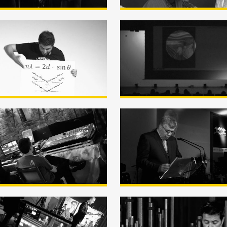
 de la Ciencia
Semana de la Cienci
zia Astea) – Eder
(Zientzia Astea) – 
las «La Ecuación
Gonzalez Mendia –
s cambió la vida»
egin du kaka nire
artelanean?»
 Enkarterri
Premio Marcelo Gan
ntz 2018 – Mini
2017
para RRSS
o Gangoiti 2018
Premios Enkarterri