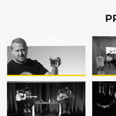
P
Semana de la Ciencia
Talent
(Zientzia Astea) – Jon
Talent
Mattin Matxain «Natura,
alferra?»
Premio «Koska» Sariak
30 ani
2020
Baraka
Antzo