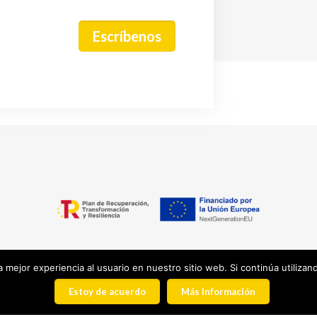
Escríbenos
 mejor experiencia al usuario en nuestro sitio web. Si continúa utiliza
© 2025 Barakamedia.
|
Aviso Legal
|
Política Privacidad
|
Política de Cookies
|
Estoy de acuerdo
Más Información