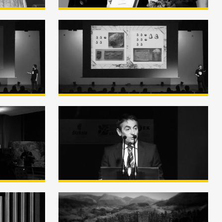
a
Raúl Ibañez «Pero qué
Oskar
hace un matemático
 Nork
hablando del origen de la
escritura?» Semana de la
Ciencia (Zientzia Astea)
goiti
Premio Marcelo Gangoiti
2018 – Resumen
Premios Enkarterri