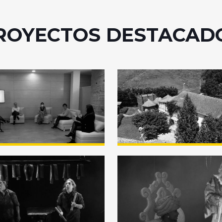
ROYECTOS DESTACAD
o Oculto / Ezkutuko
Hotel Amalurra – P
ua 2020
Enkarterri Hoberan
2020
versario del Teatro
Los Reyes Magos y 
ldo – Barakaldo
magia de la Navida
kia
«Errege Magoak et
Gabonetako Magia