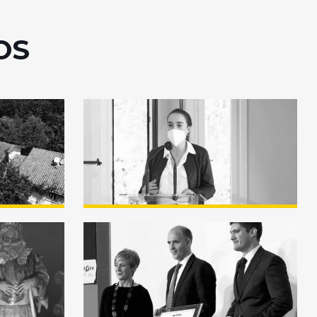
OS
remio
Premio Enkarterri
tz
Hoberantz Saria 2020
la
Premio Marcelo Gangoiti
d –
2020 – Resumen
a
»