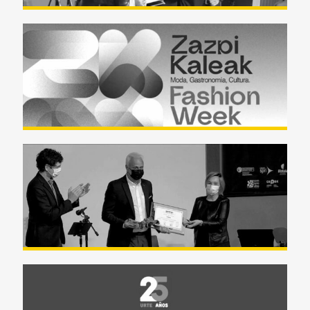
Zazpi Kaleak Fashion Week –
Mayo 2022 – Teatro Arriaga
Premio Marcelo Gangoiti Saria
2022 (Resumen)
Premio Marcelo Gangoiti Saria
2022 (Completo)