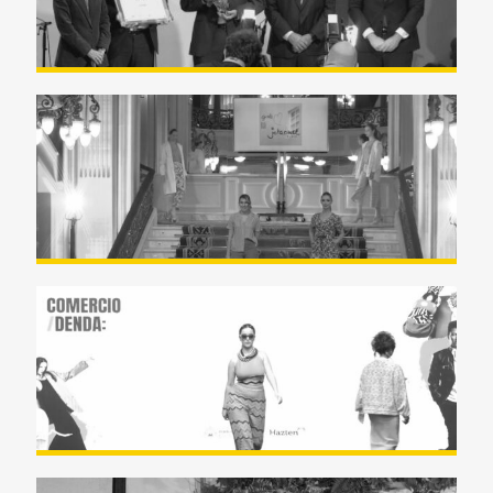
Zazpi Kaleak Fashion Week –
Mayo 2023 – Teatro Arriaga
Show Room comercios
Portugalete