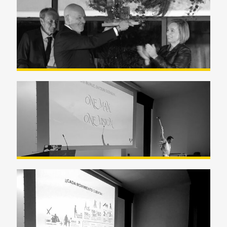
Resumen Acto Premio Enkarterri
Hoberantz 2023
Zientzia Astea 2023 – Bittor
Rodríguez UPV/EHU
Zientzia Astea (Semana de la
Ciencia) 2023 -UPV/EHU Leyre
Gravina