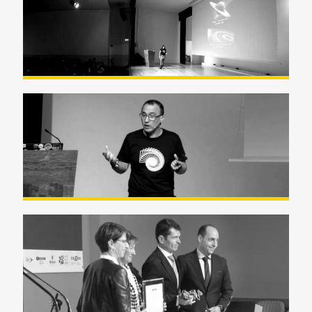
Zientzia Astea (Semana de la
Ciencia) -UPV/EHU Naiara
Barrado
Zientzia Astea (Semana de la
Ciencia) -UPV/EHU Raúl Ibáñez
Premio Marcelo Gangoiti Saria
2023 (Resumen)