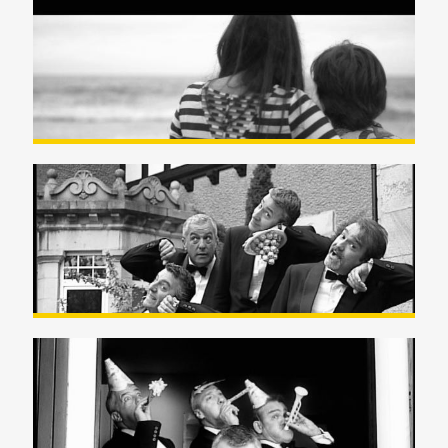
Videoclip sobre el Alzheimer
(Maite Losada)
SEGUROS BILBAO con Golden
Apple Quarter
SCHUSS «Compañía Coca Cola»
Videoclip