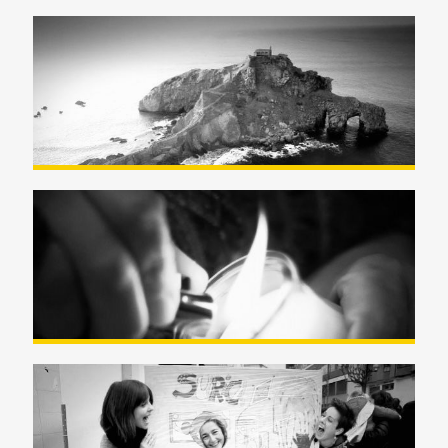
Videoclip «Consume» –
Mandaluniz
«Ez negar egin, gu elkarrekin» –
maratón de EiTB
Videoclip canción interna
Guardería Surica