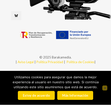
© 2025 Barakamedia.
|
Aviso Legal
|
Política Privacidad
|
Política de Cookies
|
Utilizamos cookies para asegurar que damos la mejor
experiencia al usuario en nuestro sitio web. Si continúa
utilizando este sitio asumiremos que está de acuerdo.
Estoy de acuerdo
Más Información