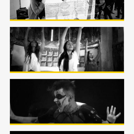
Videoclip Salsa Del Padre
Nuestro
Vampirabile «The Wendigo»
Videoclip