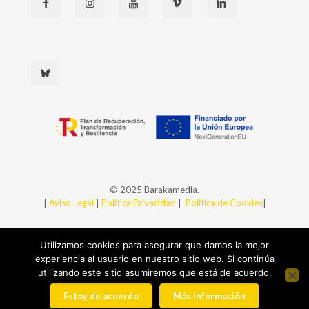
© 2025 Barakamedia.
|
Aviso Legal
|
Política Privacidad
|
Política de Cookies
|
Utilizamos cookies para asegurar que damos la mejor
experiencia al usuario en nuestro sitio web. Si continúa
utilizando este sitio asumiremos que está de acuerdo.
Estoy de acuerdo
Más Información