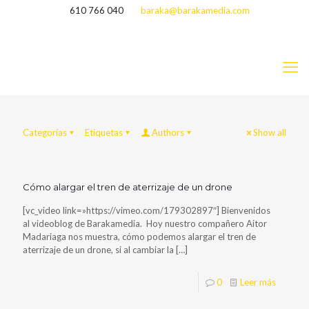
610 766 040
baraka@barakamedia.com
Categorías
Etiquetas
Authors
Show all
Cómo alargar el tren de aterrizaje de un drone
[vc_video link=»https://vimeo.com/179302897″] Bienvenidos
al videoblog de Barakamedia. Hoy nuestro compañero Aitor
Madariaga nos muestra, cómo podemos alargar el tren de
aterrizaje de un drone, si al cambiar la
[…]
0
Leer más