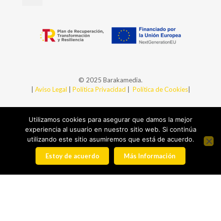
© 2025 Barakamedia.
|
Aviso Legal
|
Política Privacidad
|
Política de Cookies
|
Utilizamos cookies para asegurar que damos la mejor
experiencia al usuario en nuestro sitio web. Si continúa
utilizando este sitio asumiremos que está de acuerdo.
Estoy de acuerdo
Más Información
+34 94 438 99 43
baraka@barakamedia.com