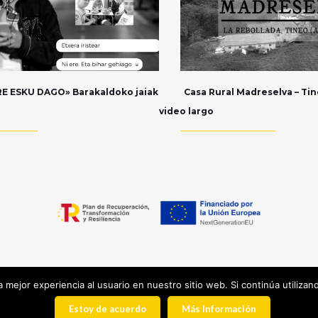
E ESKU DAGO» Barakaldoko jaiak
Casa Rural Madreselva – Tine
video largo
© 2025 Barakamedia.
 mejor experiencia al usuario en nuestro sitio web. Si continúa utiliza
|
Aviso Legal
|
Política Privacidad
|
Política de Cookies
|
Estoy de acuerdo
Más Información