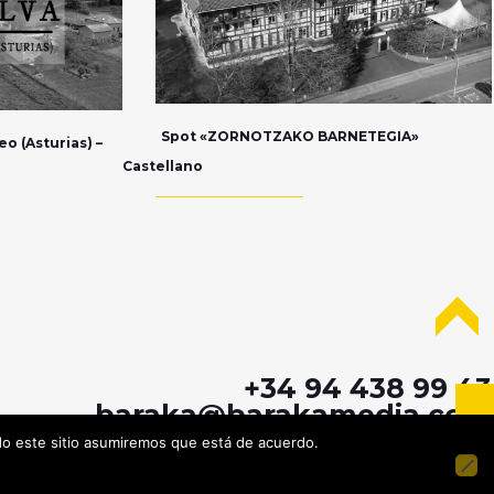
Spot «ZORNOTZAKO BARNETEGIA»
o (Asturias) –
Castellano
+34 94 438 99 43
baraka@barakamedia.com
ndo este sitio asumiremos que está de acuerdo.
Ibaizabal 4 Bajo - 48901 Barakaldo (Bizkaia)