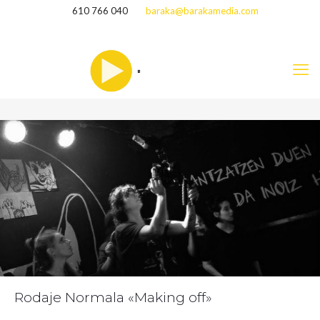
610 766 040
baraka@barakamedia.com
Rodaje Normala «Making off»