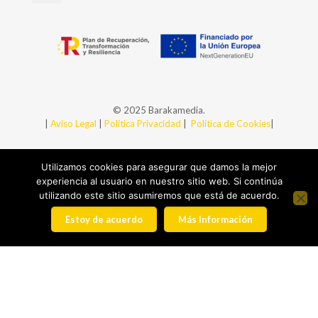
© 2025 Barakamedia.
|
Aviso Legal
|
Política Privacidad
|
Política de Cookies
|
Utilizamos cookies para asegurar que damos la mejor
experiencia al usuario en nuestro sitio web. Si continúa
utilizando este sitio asumiremos que está de acuerdo.
Estoy de acuerdo
Más Información
+34 94 438 99 43
baraka@barakamedia.com
Ibaizabal 4 Bajo - 48901 Barakaldo (Bizkaia)