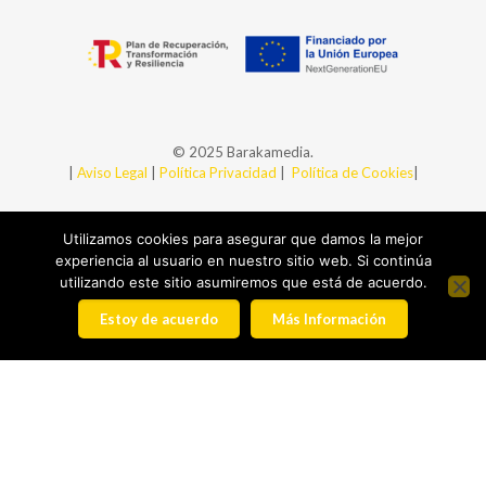
© 2025 Barakamedia.
|
Aviso Legal
|
Política Privacidad
|
Política de Cookies
|
Utilizamos cookies para asegurar que damos la mejor
experiencia al usuario en nuestro sitio web. Si continúa
utilizando este sitio asumiremos que está de acuerdo.
Estoy de acuerdo
Más Información
+34 94 438 99 43
baraka@barakamedia.com
Ibaizabal 4 Bajo - 48901 Barakaldo (Bizkaia)